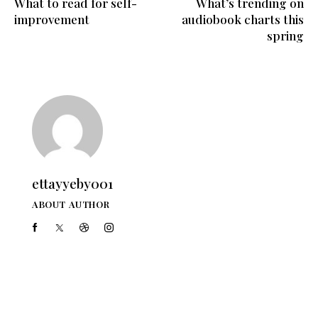
What to read for self-
What’s trending on
improvement
audiobook charts this
spring
ettayyeby001
ABOUT AUTHOR