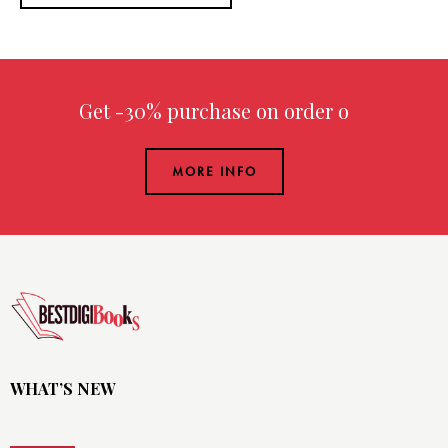
Get -30% purchase
on order over
MORE INFO
WHAT’S NEW