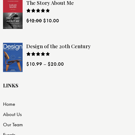
The Story About Me
Rated
$
12.00
$
10.00
4.00
out
of 5
Design of the 20th Century
Rated
$
10.99
–
$
20.00
4.00
out
of 5
LINKS
Home
About Us
Our Team
Events