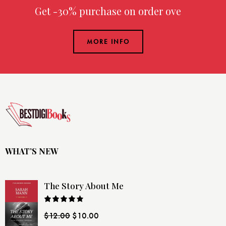
Get -30% purchase
on order over $2
MORE INFO
WHAT’S NEW
The Story About Me
Rated
$
12.00
$
10.00
4.00
out
of 5