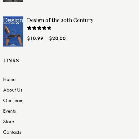
Design of the 20th Century
Rated
$
10.99
–
$
20.00
4.00
out
of 5
LINKS
Home
About Us
Our Team
Events
Store
Contacts