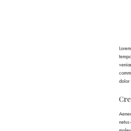
Lorem 
tempo
veniam
commo
dolor 
Cre
Aenean
netus 
molest