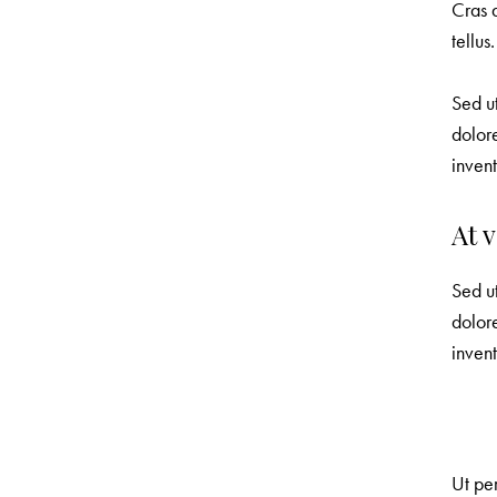
Cras 
tellus
Sed ut
dolor
invent
At 
Sed ut
dolor
invent
Ut per