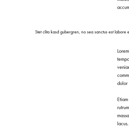
accums
Stet clita kasd gubergren, no sea sanctus est labore 
Lorem 
tempo
veniam
commo
dolor 
Etiam 
rutru
massa
lacus.