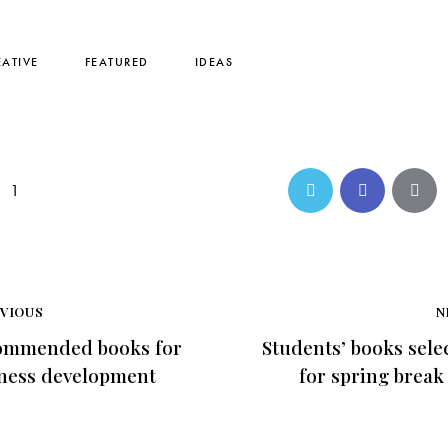
EATIVE
FEATURED
IDEAS
1
EVIOUS
N
ommended books for
Students’ books sele
ness development
for spring break