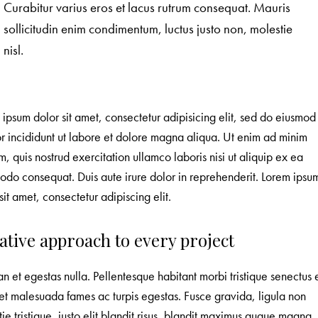
Curabitur varius eros et lacus rutrum consequat. Mauris
sollicitudin enim condimentum, luctus justo non, molestie
nisl.
ipsum dolor sit amet, consectetur adipisicing elit, sed do eiusmod
r incididunt ut labore et dolore magna aliqua. Ut enim ad minim
, quis nostrud exercitation ullamco laboris nisi ut aliquip ex ea
do consequat. Duis aute irure dolor in reprehenderit. Lorem ipsu
sit amet, consectetur adipiscing elit.
ative approach to every project
 et egestas nulla. Pellentesque habitant morbi tristique senectus 
et malesuada fames ac turpis egestas. Fusce gravida, ligula non
ie tristique, justo elit blandit risus, blandit maximus augue magna