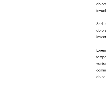
dolor
invent
Sed ut
dolor
invent
Lorem 
tempo
veniam
commo
dolor 