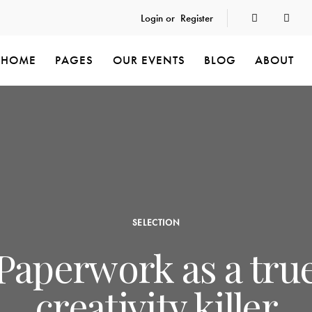
Login or
Register
HOME
PAGES
OUR EVENTS
BLOG
ABOUT
SELECTION
Paperwork as a tru
creativity killer