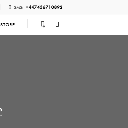
+447456710892
SMS:
STORE
0
e