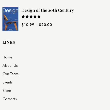
Design of the 20th Century
Rated
$
10.99
–
$
20.00
4.00
out
of 5
LINKS
Home
About Us
Our Team
Events
Store
Contacts