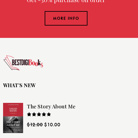
MORE INFO
WHAT’S NEW
The Story About Me
Rated
$
12.00
$
10.00
4.00
out
of 5