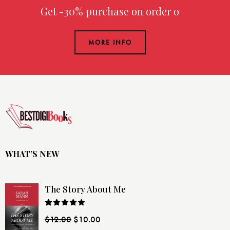
Get -30% purchase
on order over $
MORE INFO
WHAT’S NEW
The Story About Me
Rated
$
12.00
$
10.00
4.00
out
of 5