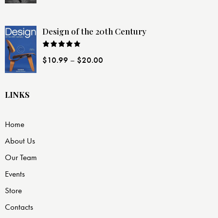
Design of the 20th Century
Rated
$
10.99
–
$
20.00
4.00
out
of 5
LINKS
Home
About Us
Our Team
Events
Store
Contacts