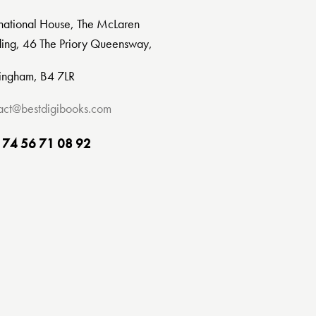
rnational House, The McLaren
ding, 46 The Priory Queensway,
ingham, B4 7LR
act@bestdigibooks.com
 74 56 71 08 92