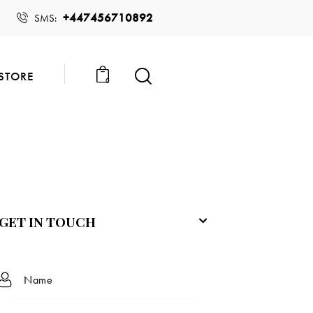
+447456710892
SMS:
STORE
0
GET IN TOUCH