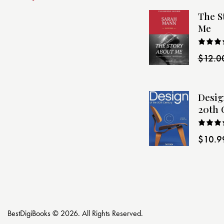
The S
Me
Rated
$
12.0
4.00
o
of 5
Desig
20th 
Rated
$
10.9
4.00
o
of 5
BestDigiBooks © 2026. All Rights Reserved.