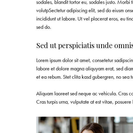
sodales, blandit tortor eu, sodales justo. Morbi t
volutpSectetur adipiscing elit, sed do eiusm ons
incididunt ut labore. Ut vel placerat eros, eu tinc
sed do.
Sed ut perspiciatis unde omnis
Lorem ipsum dolor sit amet, consetetur sadipsci
labore et dolore magna aliquyam erat, sed diam
et ea rebum. Stet clita kasd gubergren, no sea t
Aliquam laoreet sed neque ac vehicula. Cras co
Cras turpis urna, vulputate at est vitae, posuere l