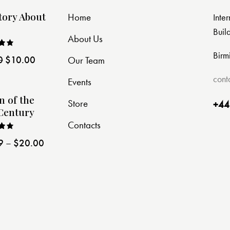
tory About
Home
Inte
Buil
About Us
Birm
0
$
10.00
Our Team
ut
cont
Events
n of the
Store
+44
Century
Contacts
9
–
$
20.00
ut