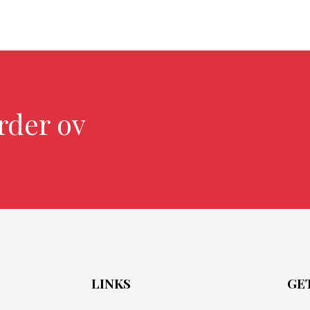
rder over $299.0
LINKS
GE