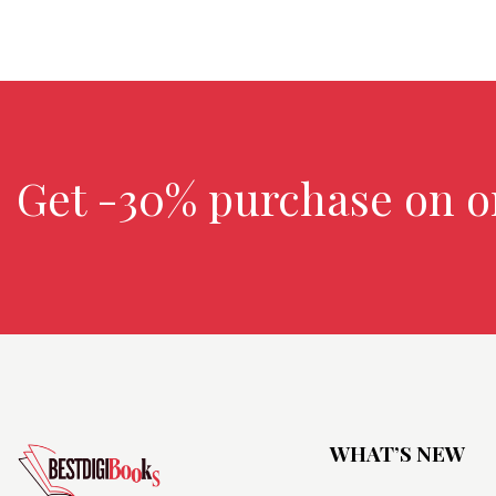
Get -30% purchase
on o
WHAT’S NEW